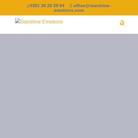
0361 30 26 59 84
office@starshine-
emotions.com
Rumänien
Busreise
Gehen Sie mit uns auf den
Spuren Draculas
REISEABLAUF